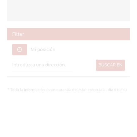
Filter
Mi posición
BUSCAR EN
* Toda la información es sin garantía de estar correcta al día y de su
integridad.
¿Por qué debería utilizar