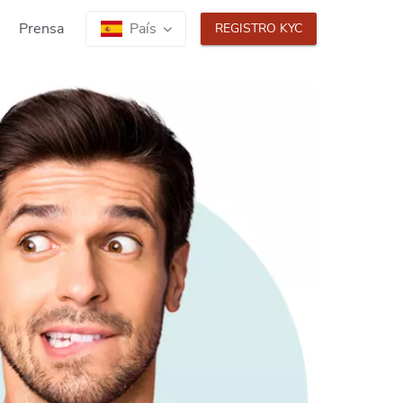
Prensa
País
REGISTRO KYC
Idioma
|
AT
EN
|
DE
EN
|
ES
EN
erentes disposiciones legales y
Entonces, primero seleccione el
a utilizar nuestros cajeros
 elegir entre el idioma local y el