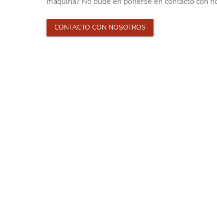
máquina? No dude en ponerse en contacto con n
CONTACTO CON NOSOTROS