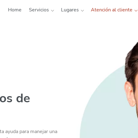
Home
Servicios
Lugares
Atención al cliente
País
Österreich
Deutschland
España
Cada país tiene dif
reglamentaciones.
país en el que dese
automáticos
. Puede
inglés.
os de
ta ayuda para manejar una