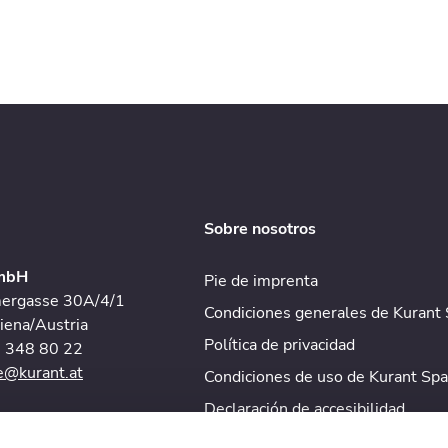
Sobre nosotros
GmbH
Pie de imprenta
mergasse 30A/4/1
Condiciones generales de Kurant S
ena/Austria
Política de privacidad
1 348 80 22
ce@kurant.at
Condiciones de uso de Kurant Spai
Declaración de accesibilidad
ermany GmbH
Gestión de reclamaciones
 69B