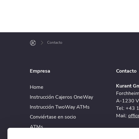
Contacto
Empresa
Contacto
Kurant 
Home
Forchhei
Instrucción Cajeros OneWay
A-1230 Vi
Instrucción TwoWay ATMs
Tel: +43 
Mail:
offi
Conviértase en socio
ATMs
Kurant G
Preguntas frecuentes
Innstraße